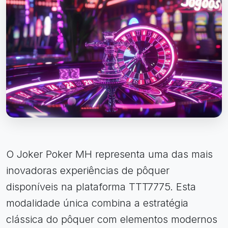
O Joker Poker MH representa uma das mais
inovadoras experiências de pôquer
disponíveis na plataforma TTT7775. Esta
modalidade única combina a estratégia
clássica do pôquer com elementos modernos