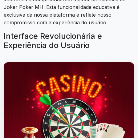
Joker Poker MH. Esta funcionalidade educativa é
exclusiva da nossa plataforma e reflete nosso
compromisso com a experiência do usuário.
Interface Revolucionária e
Experiência do Usuário