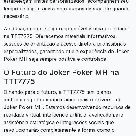
estabeleçam limites personalizados, acompanhem seu
tempo de jogo e acessem recursos de suporte quando
necessário.
A educação sobre jogo responsável é uma prioridade
na TTT7775. Oferecemos materiais informativos,
sessões de orientação e acesso direto a profissionais
especializados, garantindo que a experiência do Joker
Poker MH seja sempre positiva e controlada.
O Futuro do Joker Poker MH na
TTT7775
Olhando para o futuro, a TTT7775 tem planos
ambiciosos para expandir ainda mais o universo do
Joker Poker MH. Estamos desenvolvendo recursos de
realidade virtual, inteligência artificial avançada para
assistência estratégica e integrações sociais que
revolucionarão completamente a forma como o