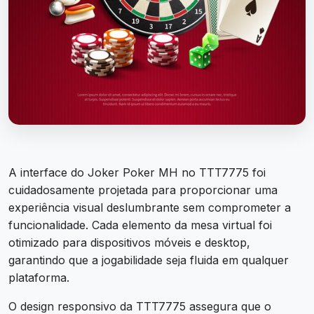
A interface do Joker Poker MH no TTT7775 foi
cuidadosamente projetada para proporcionar uma
experiência visual deslumbrante sem comprometer a
funcionalidade. Cada elemento da mesa virtual foi
otimizado para dispositivos móveis e desktop,
garantindo que a jogabilidade seja fluida em qualquer
plataforma.
O design responsivo da TTT7775 assegura que o