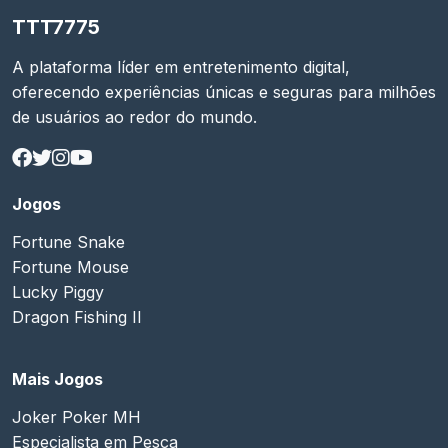
TTT7775
A plataforma líder em entretenimento digital,
oferecendo experiências únicas e seguras para milhões
de usuários ao redor do mundo.
Jogos
Fortune Snake
Fortune Mouse
Lucky Piggy
Dragon Fishing II
Mais Jogos
Joker Poker MH
Especialista em Pesca