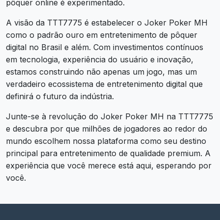
pôquer online é experimentado.
A visão da TTT7775 é estabelecer o Joker Poker MH
como o padrão ouro em entretenimento de pôquer
digital no Brasil e além. Com investimentos contínuos
em tecnologia, experiência do usuário e inovação,
estamos construindo não apenas um jogo, mas um
verdadeiro ecossistema de entretenimento digital que
definirá o futuro da indústria.
Junte-se à revolução do Joker Poker MH na TTT7775
e descubra por que milhões de jogadores ao redor do
mundo escolhem nossa plataforma como seu destino
principal para entretenimento de qualidade premium. A
experiência que você merece está aqui, esperando por
você.