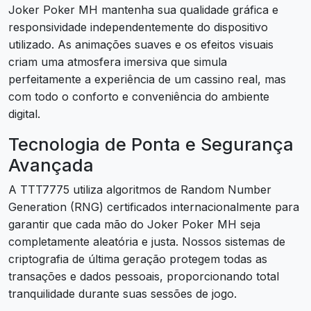
Joker Poker MH mantenha sua qualidade gráfica e
responsividade independentemente do dispositivo
utilizado. As animações suaves e os efeitos visuais
criam uma atmosfera imersiva que simula
perfeitamente a experiência de um cassino real, mas
com todo o conforto e conveniência do ambiente
digital.
Tecnologia de Ponta e Segurança
Avançada
A TTT7775 utiliza algoritmos de Random Number
Generation (RNG) certificados internacionalmente para
garantir que cada mão do Joker Poker MH seja
completamente aleatória e justa. Nossos sistemas de
criptografia de última geração protegem todas as
transações e dados pessoais, proporcionando total
tranquilidade durante suas sessões de jogo.