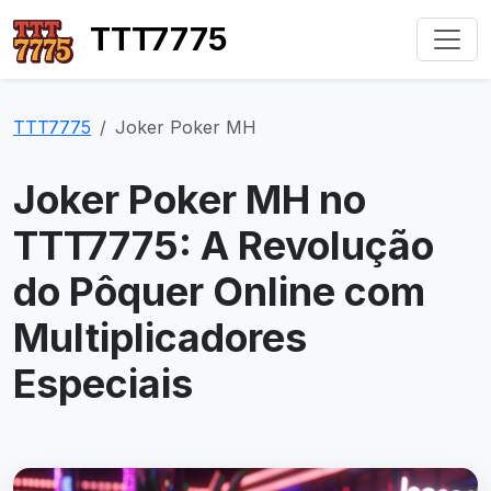
TTT7775
TTT7775
Joker Poker MH
Joker Poker MH no
TTT7775: A Revolução
do Pôquer Online com
Multiplicadores
Especiais